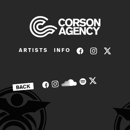
A R T I S T S
I N F O