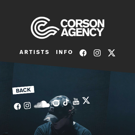
A R T I S T S
I N F O