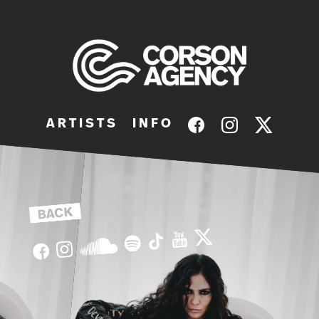
A R T I S T S
I N F O